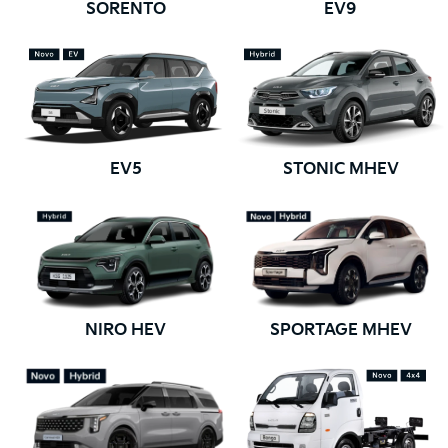
SORENTO
EV9
EV5
STONIC MHEV
NIRO HEV
SPORTAGE MHEV