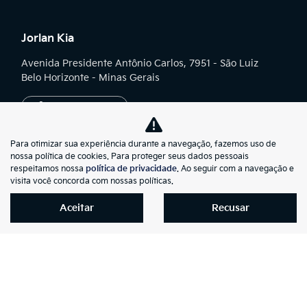
Jorlan Kia
Avenida Presidente Antônio Carlos, 7951 - São Luiz
Belo Horizonte - Minas Gerais
Como chegar
Geral Concessionária
Para otimizar sua experiência durante a navegação, fazemos uso de
(31) 2116-1244
nossa política de cookies. Para proteger seus dados pessoais
respeitamos nossa
política de privacidade
. Ao seguir com a navegação e
Novos
visita você concorda com nossas políticas.
(31) 2116-1244
Aceitar
Recusar
Seminovos
(31) 2116-1262
Vendas Diretas
(31) 2101-5040