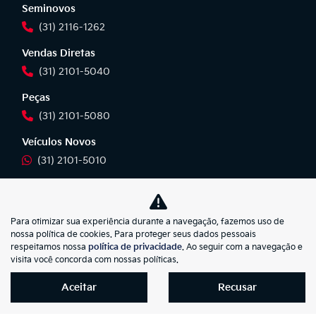
Seminovos
(31) 2116-1262
Vendas Diretas
(31) 2101-5040
Peças
(31) 2101-5080
Veículos Novos
(31) 2101-5010
Veículos Seminovos
(31) 2101-5010
Para otimizar sua experiência durante a navegação, fazemos uso de
Vendas Diretas
nossa política de cookies. Para proteger seus dados pessoais
respeitamos nossa
política de privacidade
. Ao seguir com a navegação e
(31) 2101-5010
visita você concorda com nossas políticas.
Pós-Vendas
Aceitar
Recusar
(31) 2101-5042