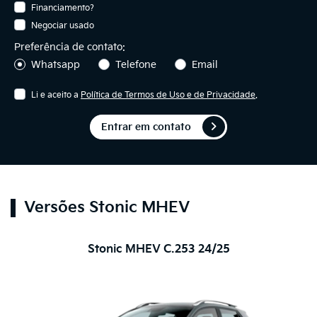
Financiamento?
Negociar usado
Preferência de contato:
Whatsapp
Telefone
Email
Li e aceito a
Política de Termos de Uso e de Privacidade
.
Entrar em contato
Versões Stonic MHEV
Stonic MHEV C.253 24/25