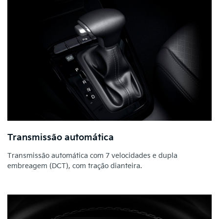
Transmissão automática
Transmissão automática com 7 velocidades e dupla
embreagem (DCT), com tração dianteira.