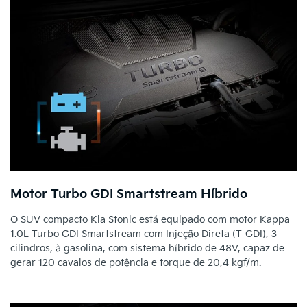
Motor Turbo GDI Smartstream Híbrido
O SUV compacto Kia Stonic está equipado com motor Kappa
1.0L Turbo GDI Smartstream com Injeção Direta (T-GDI), 3
cilindros, à gasolina, com sistema híbrido de 48V, capaz de
gerar 120 cavalos de potência e torque de 20,4 kgf/m.