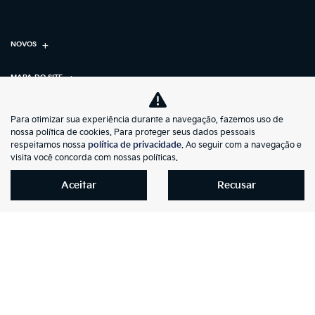
NOVOS
MAPA DO SITE
POLÍTICA DE PRIVACIDADE
POLÍTICA DE COOKIES
Para otimizar sua experiência durante a navegação, fazemos uso de
nossa política de cookies. Para proteger seus dados pessoais
respeitamos nossa
política de privacidade
. Ao seguir com a navegação e
K-MOTORS LTDA
visita você concorda com nossas políticas.
CNPJ: 58.274.539/0001-19
Aceitar
Recusar
No trânsito, enxergar o outro salva
vidas.