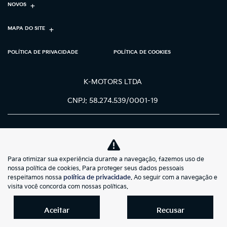
NOVOS
MAPA DO SITE
POLÍTICA DE PRIVACIDADE
POLÍTICA DE COOKIES
K-MOTORS LTDA
CNPJ: 58.274.539/0001-19
Para otimizar sua experiência durante a navegação, fazemos uso de
No trânsito, enxergar o outro salva
nossa política de cookies. Para proteger seus dados pessoais
vidas.
respeitamos nossa
política de privacidade
. Ao seguir com a navegação e
visita você concorda com nossas políticas.
Aceitar
Recusar
Desenvolvido pela DEALERSPACE ® Direitos Reservados.