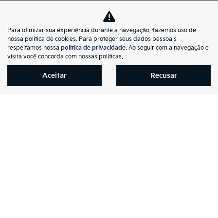
Vendas Diretas
(31) 2101-5040
Para otimizar sua experiência durante a navegação, fazemos uso de
Peças
nossa política de cookies. Para proteger seus dados pessoais
respeitamos nossa
política de privacidade
. Ao seguir com a navegação e
(31) 2101-5080
visita você concorda com nossas políticas.
Veículos Novos
Aceitar
Recusar
(31) 2101-5010
Veículos Seminovos
(31) 2101-5010
Vendas Diretas
(31) 2101-5010
Pós-Vendas
(31) 2101-5042
Consórcio
(31) 2122-1919