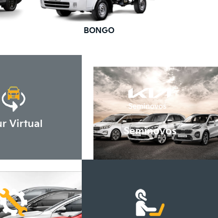
BONGO
r Virtual
Seminovos