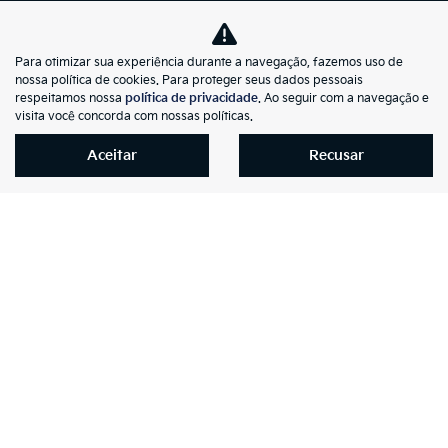
Vendas Diretas
(31) 2101-5040
Para otimizar sua experiência durante a navegação, fazemos uso de
Peças
nossa política de cookies. Para proteger seus dados pessoais
respeitamos nossa
política de privacidade
. Ao seguir com a navegação e
(31) 2101-5080
visita você concorda com nossas políticas.
Veículos Novos
Aceitar
Recusar
(31) 2101-5010
Veículos Seminovos
(31) 2101-5010
Vendas Diretas
(31) 2101-5010
Pós-Vendas
(31) 2101-5042
Consórcio
(31) 2122-1919