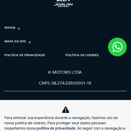
NOVOS
MAPA DO SITE
POLÍTICA DE PRIVACIDADE
POLÍTICA DE COOKIES
K-MOTORS LTDA
CNPJ: 58.274.539/0001-19
Para otimizar sua experiência durante a navegação, fazemos uso de
No trânsito, enxergar o outro salva
nossa política de cookies. Para proteger seus dados pessoais
vidas.
respeitamos nossa
política de privacidade
. Ao seguir com a navegação e