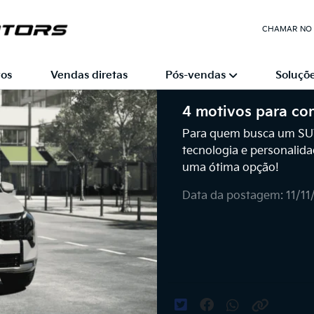
CHAMAR NO
os
Vendas diretas
Pós-vendas
Soluçõe
4 motivos para co
Para quem busca um SUV 
tecnologia e personalid
uma ótima opção!
Data da postagem: 11/1