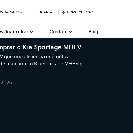
 WHATSAPP
LIGAR
COMO CHEGAR
s financeiras
Contato
Blog
mprar o Kia Sportage MHEV
que une eficiência energética,
ade marcante, o Kia Sportage MHEV é
1/2025