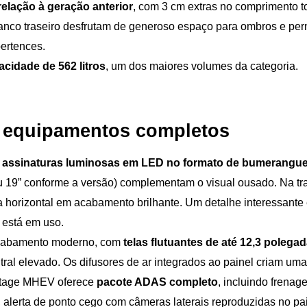
relação à geração anterior
, com 3 cm extras no comprimento to
 banco traseiro desfrutam de generoso espaço para ombros e pe
ertences.
cidade de 562 litros
, um dos maiores volumes da categoria. 
 e equipamentos completos
 
assinaturas luminosas em LED no formato de bumerangu
ou 19” conforme a versão) complementam o visual ousado. Na tr
horizontal em acabamento brilhante. Um detalhe interessante é
 está em uso.
acabamento moderno, com
 telas flutuantes de até 12,3 polega
ntral elevado. Os difusores de ar integrados ao painel criam um
rtage MHEV oferece 
pacote ADAS completo
, incluindo frena
alerta de ponto cego com câmeras laterais reproduzidas no pain