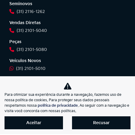
Seminovos
(31) 2116-1262
Vendas Diretas
(31) 2101-5040
Peças
(31) 2101-5080
Veículos Novos
(31) 2101-5010
Veículos Seminovos
(31) 2101-5010
Para otimizar sua experiência durante a navegação, fazemos uso de
Vendas Diretas
nossa política de cookies. Para proteger seus dados pessoais
respeitamos nossa
política de privacidade
. Ao seguir com a navegação e
(31) 2101-5010
visita você concorda com nossas políticas.
Pós-Vendas
Aceitar
Recusar
(31) 2101-5042