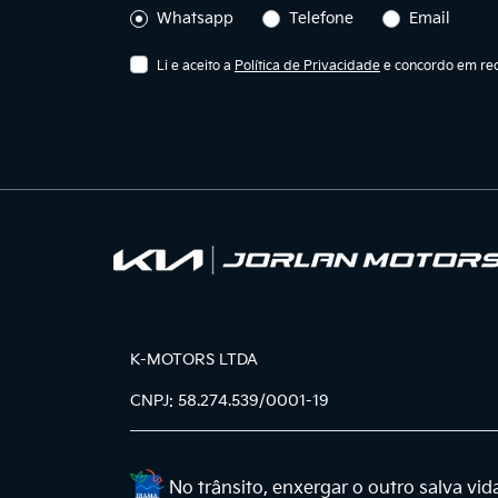
Whatsapp
Telefone
Email
Li e aceito a
Política de Privacidade
e concordo em rec
K-MOTORS LTDA
CNPJ: 58.274.539/0001-19
No trânsito, enxergar o outro salva vid