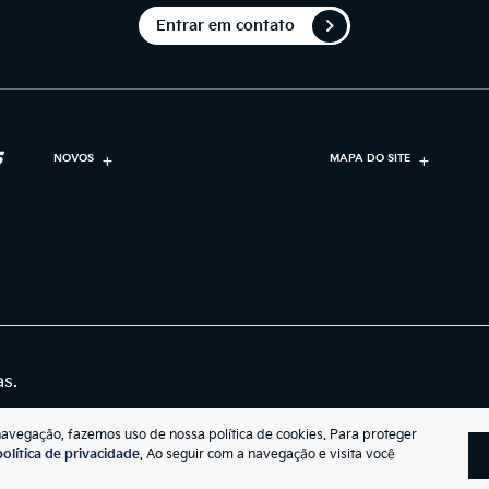
Entrar em contato
NOVOS
MAPA DO SITE
as.
navegação, fazemos uso de nossa política de cookies. Para proteger
política de privacidade
. Ao seguir com a navegação e visita você
Desenvolvido pela DEALERSPACE ® Direitos Reservados.