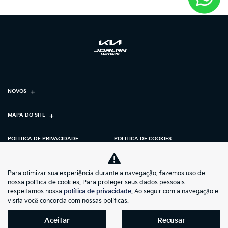
NOVOS
MAPA DO SITE
POLÍTICA DE PRIVACIDADE
POLÍTICA DE COOKIES
K-MOTORS LTDA
Para otimizar sua experiência durante a navegação, fazemos uso de
nossa política de cookies. Para proteger seus dados pessoais
CNPJ: 58.274.539/0001-19
respeitamos nossa
política de privacidade
. Ao seguir com a navegação e
visita você concorda com nossas políticas.
Aceitar
Recusar