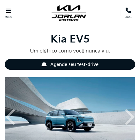
MENU
LIGAR
Kia
EV5
Um elétrico como você nunca viu.
Agende seu test-drive
Anterior
Próx