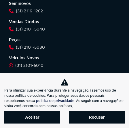
Seminovos
(31) 2116-1262
Vendas Diretas
(31) 2101-5040
Peças
(31) 2101-5080
Veículos Novos
(31) 2101-5010
Veículos Seminovos
(31) 2101-5010
Para otimizar sua experiência durante a navegação, fazemos uso de
Vendas Diretas
nossa política de cookies. Para proteger seus dados pessoais
respeitamos nossa
política de privacidade
. Ao seguir com a navegação e
(31) 2101-5010
visita você concorda com nossas políticas.
Pós-Vendas
Aceitar
Recusar
(31) 2101-5042