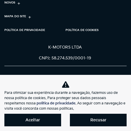
NOVOS
MAPA DO SITE
POLÍTICA DE PRIVACIDADE
POLÍTICA DE COOKIES
K-MOTORS LTDA
CNPJ: 58.274.539/0001-19
Para otimizar sua experiência durante a navegação, fazemos uso de
No trânsito, enxergar o outro salva
nossa política de cookies. Para proteger seus dados pessoais
vidas.
respeitamos nossa
política de privacidade
. Ao seguir com a navegação e
visita você concorda com nossas políticas.
Aceitar
Recusar
Desenvolvido pela DEALERSPACE ® Direitos Reservados.