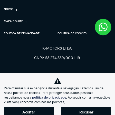
NOVOS
MAPA DO SITE
POLÍTICA DE PRIVACIDADE
POLÍTICA DE COOKIES
K-MOTORS LTDA
CNPJ: 58.274.539/0001-19
Para otimizar sua experiência durante a navegação, fazemos uso de
No trânsito, enxergar o outro salva
nossa política de cookies. Para proteger seus dados pessoais
vidas.
respeitamos nossa
política de privacidade
. Ao seguir com a navegação e
visita você concorda com nossas políticas.
Aceitar
Recusar