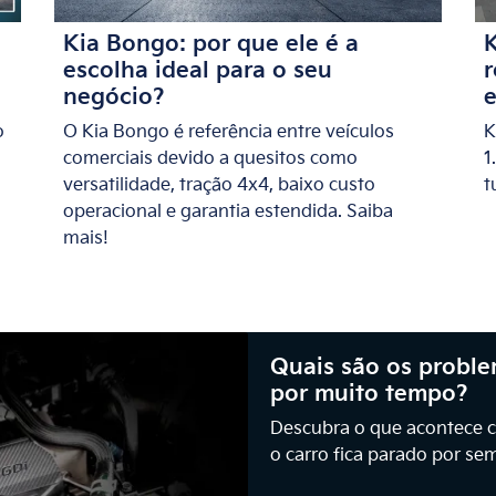
Kia Bongo: por que ele é a
K
escolha ideal para o seu
r
negócio?
o
O Kia Bongo é referência entre veículos
K
comerciais devido a quesitos como
1
versatilidade, tração 4x4, baixo custo
t
operacional e garantia estendida. Saiba
mais!
Quais são os proble
por muito tempo?
Descubra o que acontece c
o carro fica parado por se