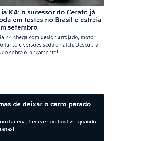
ia K4: o sucessor do Cerato já
oda em testes no Brasil e estreia
em setembro
ia K4 chega com design arrojado, motor
.6 turbo e versões sedã e hatch. Descubra
udo sobre o lançamento!
mas de deixar o carro parado
om bateria, freios e combustível quando
manas!