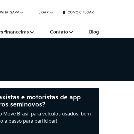
 WHATSAPP
LIGAR
COMO CHEGAR
s financeiras
Contato
Blog
axistas e motoristas de app
rros seminovos?
o Move Brasil para veículos usados, bem
o a passo para participar!